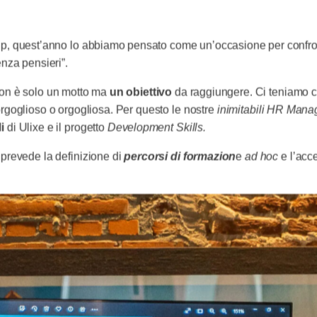
up, quest’anno lo abbiamo pensato come un’occasione per confronta
enza pensieri”.
non è solo un motto ma
un obiettivo
da raggiungere. Ci teniamo ch
orgoglioso o orgogliosa. Per questo le nostre
inimitabili HR Mana
i
di Ulixe e il progetto
Development Skills.
 prevede la definizione di
percorsi di formazion
e
ad hoc
e l’acc