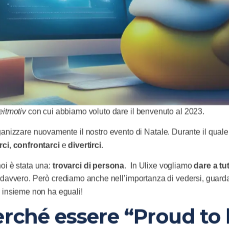
leitmotiv
con cui abbiamo voluto dare il benvenuto al 2023.
rganizzare nuovamente il nostro evento di Natale. Durante il qua
rci
,
confrontarci
e
divertirci
.
oi è stata una:
trovarci di persona
. In Ulixe vogliamo
dare a tut
davvero. Però crediamo anche nell’importanza di vedersi, guardar
 insieme non ha eguali!
erché essere “Proud to