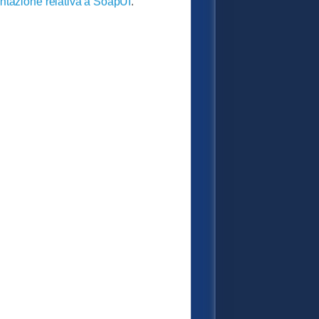
ntazione relativa a SoapUI
.