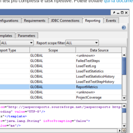
i test più complessi e task ripetitive. Potete trovare
qui la docume