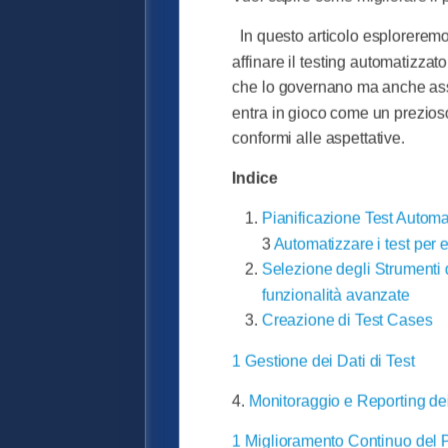
In questo articolo esploreremo
affinare il testing automatizza
che lo governano ma anche assi
entra in gioco come un prezioso
conformi alle aspettative.
Indice
Pianificazione Test Automat
3
Automatizzare i test per 
Selezione degli Strumenti 
funzionalità avanzate
Creazione di Test Cases
1 Gestione dei Dati di Test
4.
Monitoraggio e Reporting dei
1 Miglioramento Continuo del 