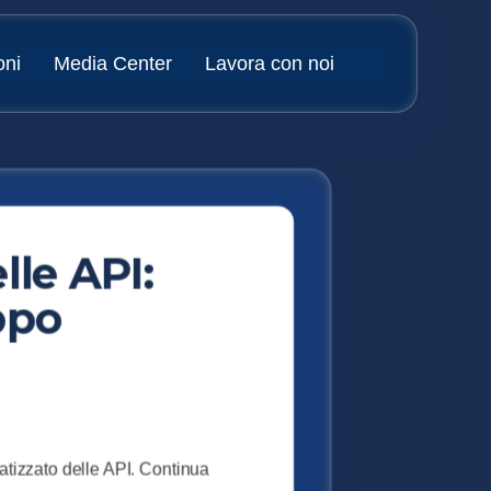
oni
Media Center
Lavora con noi
lle API:
ppo
atizzato delle API. Continua