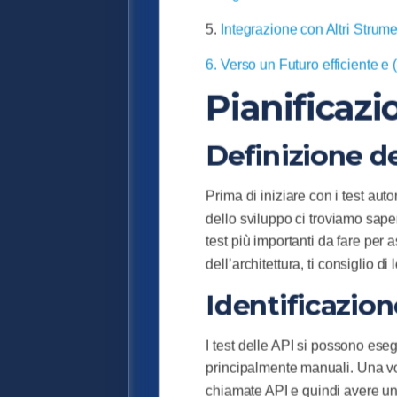
5.
Integrazione con Altri Strum
6. Verso un Futuro efficiente e
Pianificazi
Definizione de
Prima di iniziare con i test au
dello sviluppo ci troviamo saper
test più importanti da fare per 
dell’architettura, ti consiglio di 
Identificazion
I test delle API si possono eseg
principalmente manuali. Una vol
chiamate API e quindi avere una 