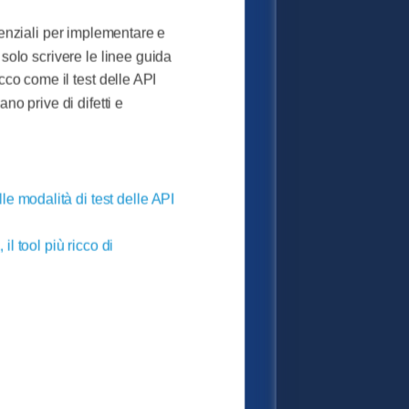
enziali per implementare e
solo scrivere le linee guida
co come il test delle API
o prive di difetti e
lle modalità di test delle API
il tool più ricco di