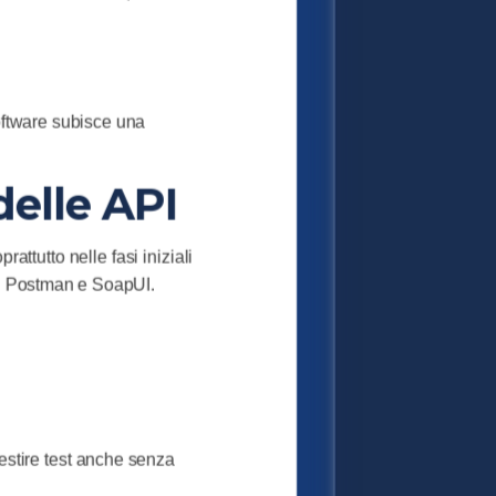
software subisce una
 delle API
rattutto nelle fasi iniziali
uali Postman e SoapUI.
gestire test anche senza